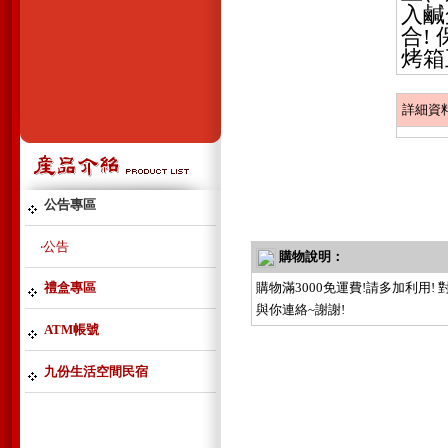
入鹹
合!
烤箱
詳細資
公告專區
‧公告
購物說明：
禮盒專區
購物滿3000免運費!請多加利用
與你連絡~謝謝!
ATM帳號
九份生活空間民宿