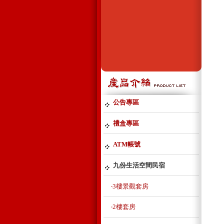
公告專區
禮盒專區
ATM帳號
九份生活空間民宿
‧3樓景觀套房
‧2樓套房