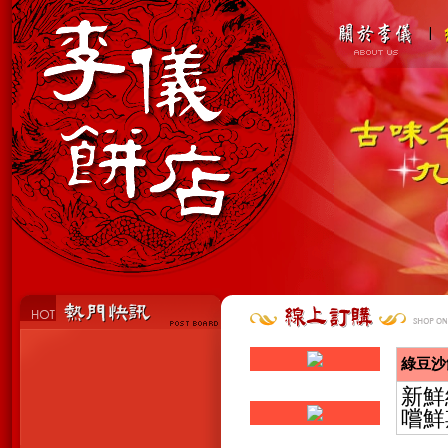
綠豆沙
新鮮
嚐鮮