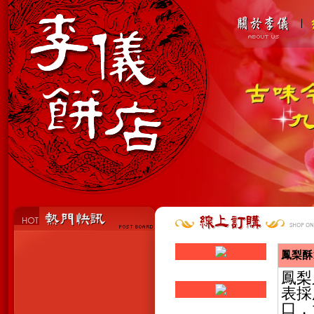
鳳梨酥
鳳梨
表採
口，