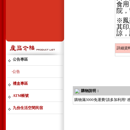
食用
院，
※鳳
其印
諒，
詳細資
公告專區
‧公告
禮盒專區
購物說明：
ATM帳號
購物滿3000免運費!請多加利用
九份生活空間民宿